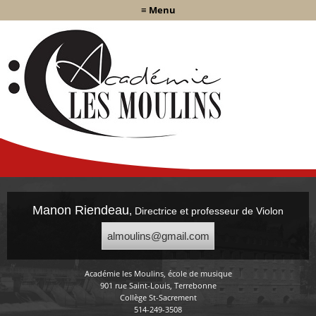
Aller au contenu principal
≡ Menu
Vous êtes ici
Manon Riendeau
,
Directrice et professeur de Violon
almoulins@gmail.com
Académie les Moulins, école de musique
901 rue Saint-Louis, Terrebonne
Collège St-Sacrement
514-249-3508